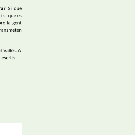
ra?
Sí que
í sí que es
re la gent
 transmeten
l Vallès. A
 escrits