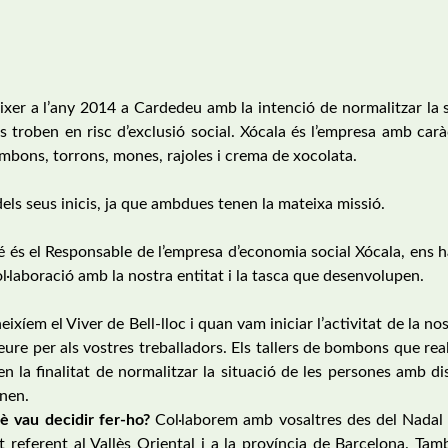
ixer a l’any 2014 a Cardedeu amb la intenció de normalitzar la 
es troben en risc d’exclusió social. Xócala és l’empresa amb carà
ombons, torrons, mones, rajoles i crema de xocolata.
 dels seus inicis, ja que ambdues tenen la mateixa missió.
é és el Responsable de l’empresa d’economia social Xócala, ens 
ol·laboració amb la nostra entitat i la tasca que desenvolupen.
xíem el Viver de Bell-lloc i quan vam iniciar l’activitat de la nos
leure per als vostres treballadors. Els tallers de bombons que real
n la finalitat de normalitzar la situació de les persones amb di
enen.
è vau decidir fer-ho?
Col·laborem amb vosaltres des del Nadal 
t referent al Vallès Oriental i a la província de Barcelona. Ta