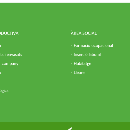
ODUCTIVA
ÀREA SOCIAL
a
Formació ocupacional
ts i envasats
Inserció laboral
in company
Habitatge
a
Lleure
ògics