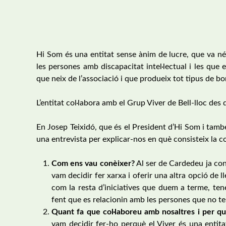
Hi Som és una entitat sense ànim de lucre, que va né
les persones amb discapacitat intel·lectual i les que 
que neix de l’associació i que produeix tot tipus de b
L’entitat col·labora amb el Grup Viver de Bell-lloc des
En Josep Teixidó, que és el President d’Hi Som i tamb
una entrevista per explicar-nos en què consisteix la c
Com ens vau conèixer?
Al ser de Cardedeu ja conei
vam decidir fer xarxa i oferir una altra opció de l
com la resta d’iniciatives que duem a terme, tene
fent que es relacionin amb les persones que no t
Quant fa que col·laboreu amb nosaltres i per qu
vam decidir fer-ho perquè el Viver és una entita