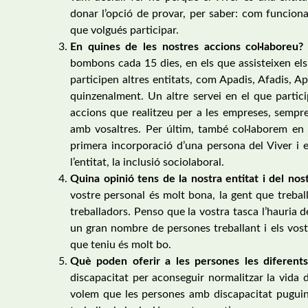
donar l’opció de provar, per saber: com funcionav
que volgués participar.
En quines de les nostres accions col·laboreu?
bombons cada 15 dies, en els que assisteixen els
participen altres entitats, com Apadis, Afadis, A
quinzenalment. Un altre servei en el que partici
accions que realitzeu per a les empreses, sempr
amb vosaltres. Per últim, també col·laborem en 
primera incorporació d’una persona del Viver i 
l’entitat, la inclusió sociolaboral.
Quina opinió tens de la nostra entitat i del nos
vostre personal és molt bona, la gent que trebal
treballadors. Penso que la vostra tasca l’hauria d
un gran nombre de persones treballant i els vost
que teniu és molt bo.
Què poden oferir a les persones les diferent
discapacitat per aconseguir normalitzar la vida 
volem que les persones amb discapacitat puguin 