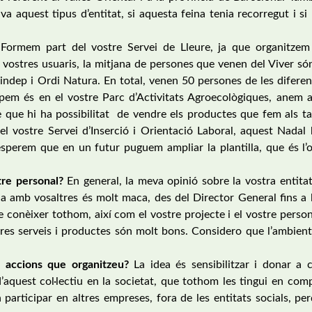
a aquest tipus d’entitat, si aquesta feina tenia recorregut i si
Formem part del vostre Servei de Lleure, ja que organitzem 
 vostres usuaris, la mitjana de persones que venen del Viver s
pindep i Ordi Natura. En total, venen 50 persones de les diferen
pem és en el vostre Parc d’Activitats Agroecològiques, anem a 
e que hi ha possibilitat de vendre els productes que fem als t
el vostre Servei d’Inserció i Orientació Laboral, aquest Nadal
esperem que en un futur puguem ampliar la plantilla, que és l’
tre personal?
En general, la meva opinió sobre la vostra entitat
la amb vosaltres és molt maca, des del Director General fins a 
e conèixer tothom, així com el vostre projecte i el vostre person
res serveis i productes són molt bons. Considero que l’ambient
s accions que organitzeu?
La idea és sensibilitzar i donar a c
d’aquest col·lectiu en la societat, que tothom les tingui en co
participar en altres empreses, fora de les entitats socials, p