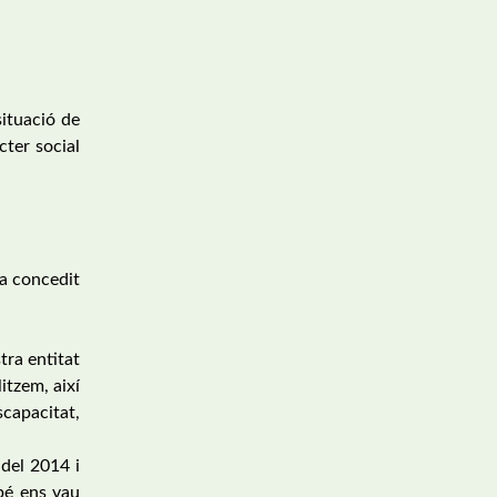
situació de
cter social
ha concedit
tra entitat
itzem, així
scapacitat,
del 2014 i
mbé ens vau