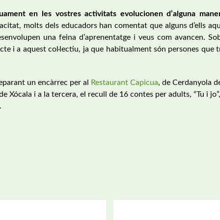
uament en les vostres activitats evolucionen d’alguna mane
citat, molts dels educadors han comentat que alguns d’ells aqu
desenvolupen una feina d’aprenentatge i veus com avancen. Sob
ecte i a aquest col·lectiu, ja que habitualment són persones que
reparant un encàrrec per al
Restaurant Capicua
, de Cerdanyola de
ócala i a la tercera, el recull de 16 contes per adults, “Tu i jo”,
.