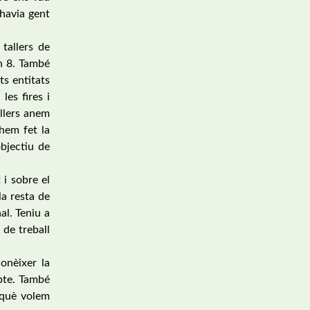
 havia gent
tallers de
ón 8. També
ts entitats
les fires i
allers anem
 hem fet la
objectiu de
 i sobre el
la resta de
al. Teniu a
 de treball
onèixer la
mpte. També
erquè volem