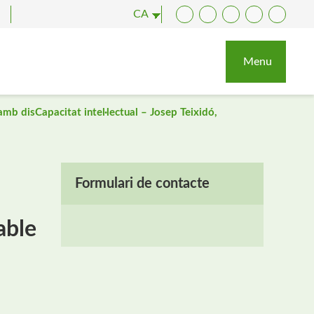
CA
Facebook
Twitter
YouTube
Instagram
LinkedI
Menu
amb disCapacitat intel·lectual – Josep Teixidó,
Formulari de contacte
able