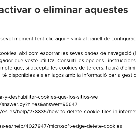
activar o eliminar aquestes
sevol moment fent clic aquí + <link al panell de configura
cookies, així com esborrar les seves dades de navegació (
dor que vostè utilitza. Consulti les opcions i instruccion
mpte que, si accepta les cookies de tercers, haurà d’elimi
 té disponibles els enllaços amb la informació per a gestio
ar-y-deshabilitar-cookies-que-los-sitios-we
n/answer.py?hl=es&answer=95647
m/es-es/help/278835/how-to-delete-cookie-files-in-interne
m/es-es/help/4027947/microsoft-edge-delete-cookies