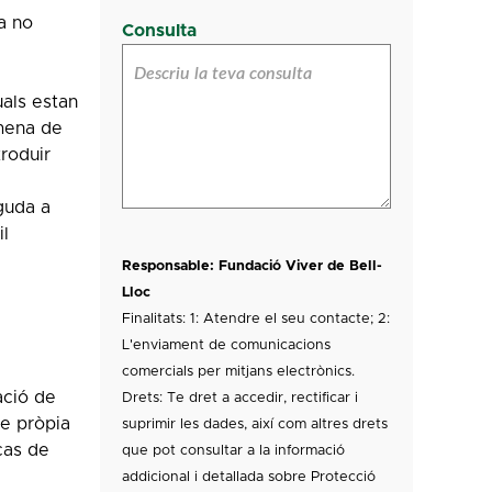
a no
Consulta
uals estan
 mena de
troduir
guda a
il
Responsable: Fundació Viver de Bell-
Lloc
Finalitats: 1: Atendre el seu contacte; 2:
L'enviament de comunicacions
comercials per mitjans electrònics.
ació de
Drets: Te dret a accedir, rectificar i
ie pròpia
suprimir les dades, així com altres drets
cas de
que pot consultar a la informació
addicional i detallada sobre Protecció