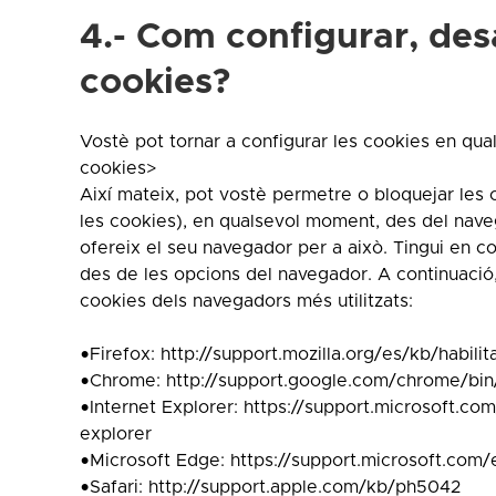
4.- Com configurar, des
cookies?
Vostè pot tornar a configurar les cookies en qual
cookies>
Així mateix, pot vostè permetre o bloquejar les 
les cookies), en qualsevol moment, des del navega
ofereix el seu navegador per a això. Tingui en co
des de les opcions del navegador. A continuació,
cookies dels navegadors més utilitzats:
•Firefox: http://support.mozilla.org/es/kb/habilit
•Chrome: http://support.google.com/chrome/bi
•Internet Explorer: https://support.microsoft.co
explorer
•Microsoft Edge: https://support.microsoft.co
•Safari: http://support.apple.com/kb/ph5042