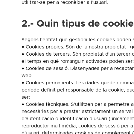
utilitzar-se per a reconèixer a l’usuari.
2.- Quin tipus de cookie
Segons l’entitat que gestioni les cookies poden s
• Cookies pròpies. Són de la nostra propietat i 
• Cookies de tercers. Són propietat d’un tercer 
el temps en què romanguin activades poden ser:
• Cookies de sessió. Dissenyades per a recapta
web.
• Cookies permanents. Les dades queden emmagat
període definit pel responsable de la cookie, que
ser:
• Cookies tècniques. S’utilitzen per a permetre a
necessàries per a prestar estrictament un servei s
d’autenticació o identificació d’usuari (únicamen
reproductor multimèdia, cookies de sessió per a e
d’usuari, determinades cookies de complement (co