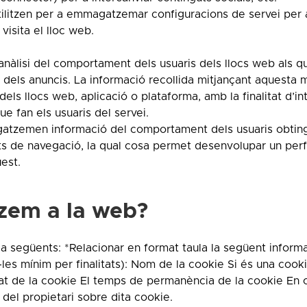
utilitzen per a emmagatzemar configuracions de servei per 
isita el lloc web.
i anàlisi del comportament dels usuaris dels llocs web als q
s dels anuncis. La informació recollida mitjançant aquesta
dels llocs web, aplicació o plataforma, amb la finalitat d’in
ue fan els usuaris del servei.
gatzemen informació del comportament dels usuaris obtin
ts de navegació, la qual cosa permet desenvolupar un perf
est.
tzem a la web?
 la següents: *Relacionar en format taula la següent inform
-les mínim per finalitats): Nom de la cookie Si és una cook
litat de la cookie El temps de permanència de la cookie En 
ó del propietari sobre dita cookie.