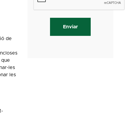
ció de
incloses
s que
nar-les
nar les
t-