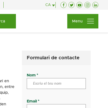
CA
Facebook
Twitter
YouTube
Instagram
Linked
Menu
Formulari de contacte
Nom *
ri en
n, entre
quip,
n
Email *
oden