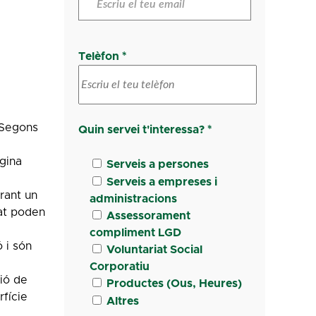
Telèfon *
 Segons
Quin servei t'interessa? *
gina
Serveis a persones
Serveis a empreses i
rant un
administracions
tat poden
Assessorament
compliment LGD
 i són
Voluntariat Social
Corporatiu
sió de
Productes (Ous, Heures)
rfície
Altres