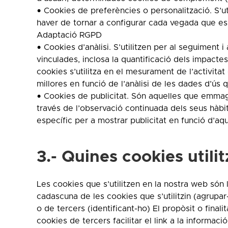
• Cookies de preferències o personalització. S’
haver de tornar a configurar cada vegada que es v
Adaptació RGPD
• Cookies d’anàlisi. S’utilitzen per al seguiment 
vinculades, inclosa la quantificació dels impacte
cookies s’utilitza en el mesurament de l’activitat 
millores en funció de l’anàlisi de les dades d’ús q
• Cookies de publicitat. Són aquelles que emma
través de l’observació continuada dels seus hàbi
específic per a mostrar publicitat en funció d’aqu
3.- Quines cookies utili
Les cookies que s’utilitzen en la nostra web són
cadascuna de les cookies que s’utilitzin (agrupar
o de tercers (identificant-ho) El propòsit o fina
cookies de tercers facilitar el link a la informaci