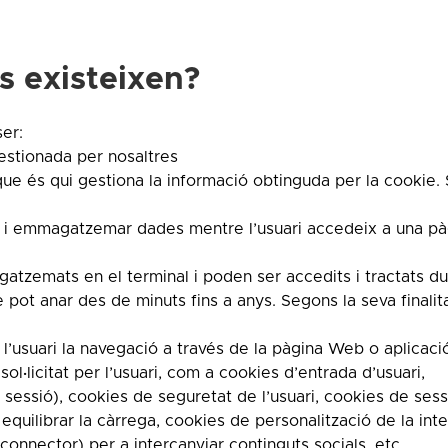
s existeixen?
er:
gestionada per nosaltres
que és qui gestiona la informació obtinguda per la cookie.
r i emmagatzemar dades mentre l’usuari accedeix a una pà
zemats en el terminal i poden ser accedits i tractats du
 pot anar des de minuts fins a anys. Segons la seva finali
 l’usuari la navegació a través de la pàgina Web o aplicació
ol·licitat per l’usuari, com a cookies d’entrada d’usuari,
t sessió), cookies de seguretat de l’usuari, cookies de ses
quilibrar la càrrega, cookies de personalització de la inte
nnector) per a intercanviar continguts socials, etc.