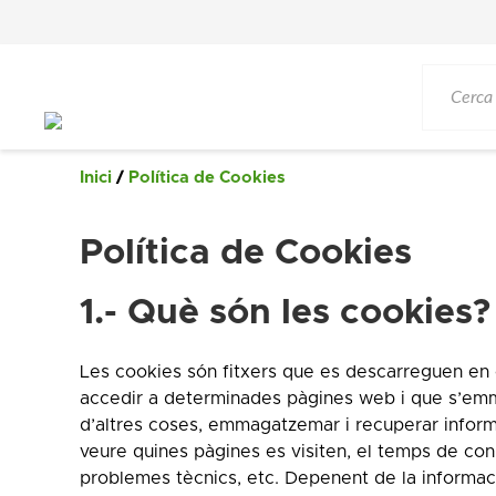
Saltar
al
contingut
Inici
/
Política de Cookies
Política de Cookies
1.- Què són les cookies?
Les cookies són fitxers que es descarreguen en el
accedir a determinades pàgines web i que s’em
d’altres coses, emmagatzemar i recuperar informa
veure quines pàgines es visiten, el temps de conn
problemes tècnics, etc. Depenent de la informació