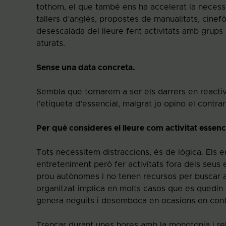
tothom, el que també ens ha accelerat la necessit
tallers d’anglès, propostes de manualitats, cinef
desescalada del lleure fent activitats amb grups 
aturats.
Sense una data concreta.
Sembla que tornarem a ser els darrers en reactiv
l’etiqueta d’essencial, malgrat jo opino el contrari
Per què consideres el lleure com activitat essenc
Tots necessitem distraccions, és de lògica. Els e
entreteniment però fer activitats fora dels seus
prou autònomes i no tenen recursos per buscar al
organitzat implica en molts casos que es quedin 
genera neguits i desemboca en ocasions en confl
Trencar durant unes hores amb la monotonia i re