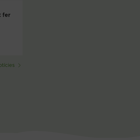
 fer
tícies