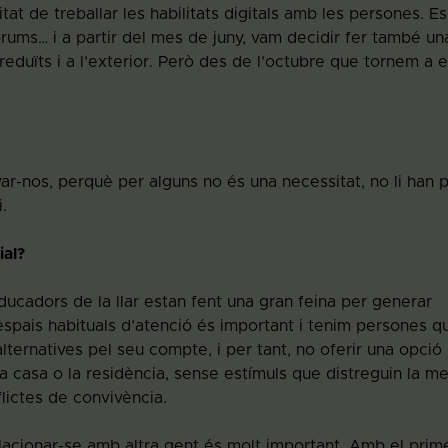
at de treballar les habilitats digitals amb les persones. Es
òrums… i a partir del mes de juny, vam decidir fer també un
reduïts i a l’exterior. Però des de l’octubre que tornem a e
ar-nos, perquè per alguns no és una necessitat, no li han 
.
ial?
ducadors de la llar estan fent una gran feina per generar
 espais habituals d’atenció és important i tenim persones q
ternatives pel seu compte, i per tant, no oferir una opció 
a casa o la residència, sense estímuls que distreguin la me
ictes de convivència.
lacionar-se amb altra gent és molt important. Amb el prim