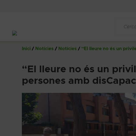
Saltar
al
contingut
Inici
/
Notícies
/
Notícies
/
“El lleure no és un priv
“El lleure no és un privi
persones amb disCapaci