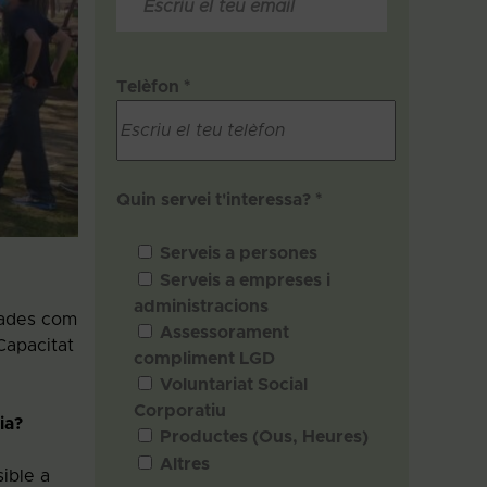
Telèfon *
Quin servei t'interessa? *
Serveis a persones
Serveis a empreses i
administracions
erades com
Assessorament
Capacitat
compliment LGD
Voluntariat Social
Corporatiu
ia?
Productes (Ous, Heures)
Altres
ible a