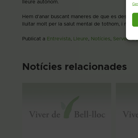
lleure autònom.
Ges
Hem d’anar buscant maneres de que es descompen
lluitar molt per la salut mental de tothom, i més 
Publicat a
Entrevista
,
Lleure
,
Notícies
,
Serveis a
Notícies relacionades