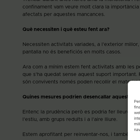
confinament vam veure molt clara la importància 
afectats per aquestes mancances.
Què necessiten i què esteu fent ara?
Necessiten activitats variades, a l’exterior millo
pantalla no és beneficiós en molts casos.
Ara com a mínim estem fent activitats amb les 
que s’ha quedat sense aquest suport important. F
són convivents només poden recollir el material i
Quines mesures podrien desencallar aquesta sit
Per
fin
Entenc la prudència però es podria fer lleure r
web
int
l’estiu, amb grups reduïts i a l’aire lliure.
mil
nav
Estem aprofitant per reinventar-nos, i també hem 