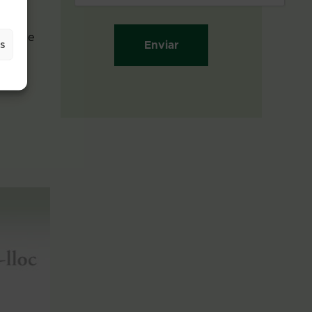
 Hem de
s