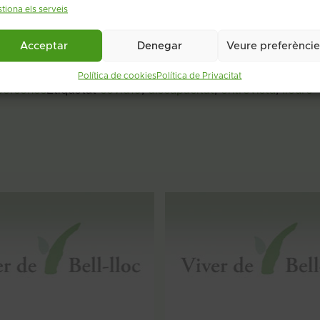
tiona els serveis
sin el menys possible en la situació que estem vivint.
Acceptar
Denegar
Veure preferèncie
encara en els col·lectius més vulnerables.
Política de cookies
Política de Privacitat
 persones
Etiquetat
covid19
,
discapacitat
,
entrevista
,
lleure