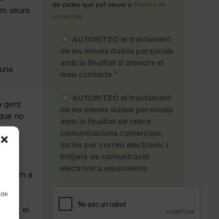
de dades que pot veure a:
Política de
am veure
privacidad
AUTORITZO el tractament
de les meves dades personals
amb la finalitat d’atendre el
’una
meu contacte *
AUTORITZO el tractament
a gent
de les meves dades personals
 que no
amb la finalitat de rebre
comunicacions comercials,
inclòs per correu electrònic i
mitjans de comunicació
electrònica equivalents
m fèiem a
 de
ciant el