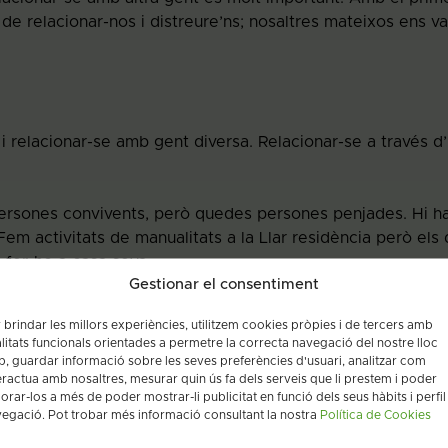
de relacionar-nos i distreure’ns; nosaltres mateixos ens v
r, i relacionar-se amb gent diversa. Relacionar-se a través d
persones convivents, però quedes persones penjades. Hi h
em activitats de manualitats a la Llar residència però els
 fer-ho a casa seva.
Gestionar el consentiment
uació?
 brindar les millors experiències, utilitzem cookies pròpies i de tercers amb
alitats funcionals orientades a permetre la correcta navegació del nostre lloc
espectant les mesures, és possible. Demanem funcionar co
, guardar informació sobre les seves preferències d'usuari, analitzar com
eractua amb nosaltres, mesurar quin ús fa dels serveis que li prestem i poder
lorar-los a més de poder mostrar-li publicitat en funció dels seus hàbits i perfil
egació. Pot trobar més informació consultant la nostra
Política de Cookies
vist oportunitats de millora fent grups més reduïts i poten