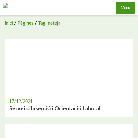
Saltar
Menu
al
contingut
Inici
/
Pàgines
/
Tag: neteja
17/12/2021
Servei d’Inserció i Orientació Laboral