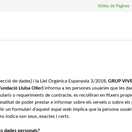
Visites de Pàgines
ció de dades) i la Llei Orgànica Espanyola 3/2018,
GRUP VIVE
Fundació Lluïsa Oller)
informa a les persones usuàries que les da
laris o requeriments de contracte, es recolliran en fitxers propi
finalitat de poder prestar e informar sobre els serveis o sobre el
plir un formulari d’aquest espai web implica que la persona usuàr
s indica son seus, exactes i certs.
es dades personals?