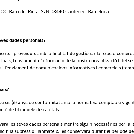
OC Barri del Rieral S/N 08440 Cardedeu. Barcelona
seves dades personals?
ents i proveïdors amb la finalitat de gestionar la relació comerci
tuals, l’enviament d’informació de la nostra organització i del se
s i l’enviament de comunicacions informatives i comercials (tamb
als?
e sis (6) anys de conformitat amb la normativa comptable vigent 
ció de blanqueig de capitals.
à les seves dades personals mentre siguin necessàries per a l
liciti la supressió. Tanmateix, les conservarà durant el període d