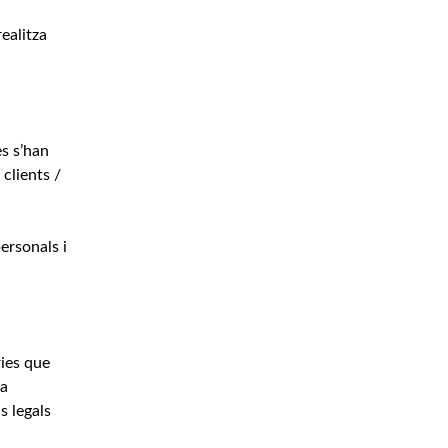
ealitza
s s’han
 clients /
ersonals i
ies que
ia
s legals