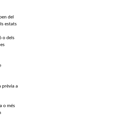
upen del
ls estats
ó o dels
des
e
a prèvia a
na o més
n