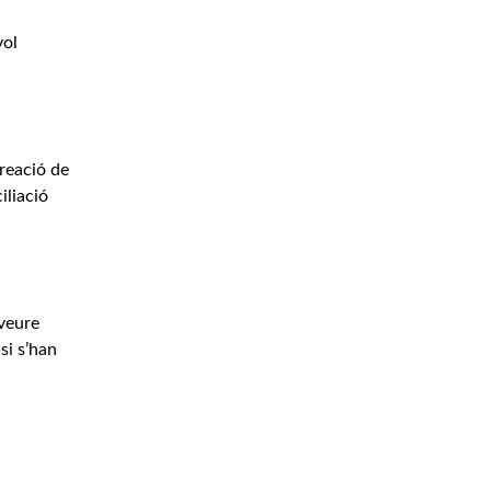
vol
creació de
iliació
(veure
si s’han