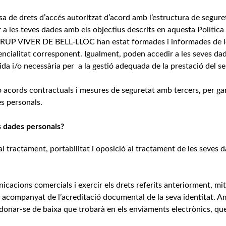
de drets d’accés autoritzat d’acord amb l’estructura de segure
les teves dades amb els objectius descrits en aquesta Política
 GRUP VIVER DE BELL-LLOC han estat formades i informades de l
dencialitat corresponent. Igualment, poden accedir a les seves da
da i/o necessària per a la gestió adequada de la prestació del se
cords contractuals i mesures de seguretat amb tercers, per gar
es personals.
s dades personals?
ió al tractament, portabilitat i oposició al tractament de les seves 
cacions comercials i exercir els drets referits anteriorment, mi
t acompanyat de l’acreditació documental de la seva identitat. 
 donar-se de baixa que trobarà en els enviaments electrònics, que