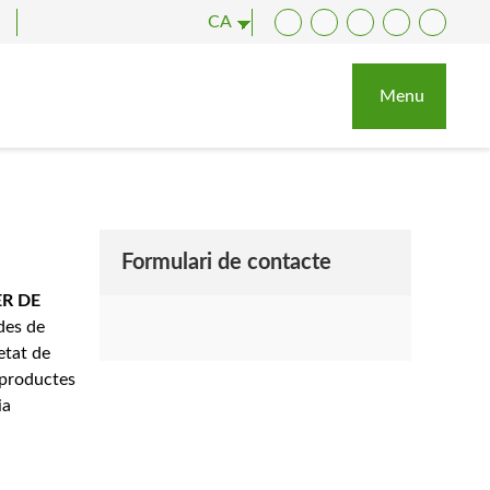
CA
Facebook
Twitter
YouTube
Instagram
LinkedI
Menu
Formulari de contacte
R DE
des de
etat de
s productes
ia