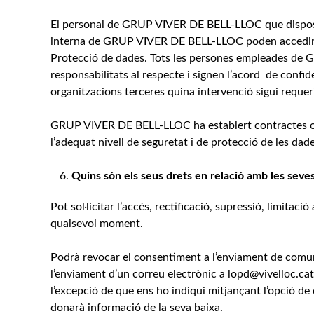
El personal de GRUP VIVER DE BELL-LLOC que disposa 
interna de GRUP VIVER DE BELL-LLOC poden accedir a 
Protecció de dades. Tots les persones empleades de
responsabilitats al respecte i signen l’acord de confi
organitzacions terceres quina intervenció sigui requeri
GRUP VIVER DE BELL-LLOC ha establert contractes o a
l’adequat nivell de seguretat i de protecció de les dad
Quins són els seus drets en relació amb les seve
Pot sol·licitar l’accés, rectificació, supressió, limitac
qualsevol moment.
Podrà revocar el consentiment a l’enviament de comuni
l’enviament d’un correu electrònic a lopd@vivelloc.ca
l’excepció de que ens ho indiqui mitjançant l’opció de
donarà informació de la seva baixa.