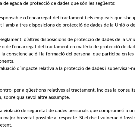
ona delegada de protecció de dades que són les següents:
responsable o l’encarregat del tractament i els empleats que s’oc
i amb altres disposicions de protecció de dades de la Unió o de
eglament, d’altres disposicions de protecció de dades de la Uni
e o de l’encarregat del tractament en matèria de protecció de da
, la conscienciació i la formació del personal que participa en les
onents.
avaluació d’impacte relativa a la protecció de dades i supervisar-n
ntrol per a qüestions relatives al tractament, inclosa la consult
cau, sobre qualsevol altre assumpte.
 violació de seguretat de dades personals que comprometi a u
 major brevetat possible al respecte. Si el risc i vulneració fossi
etent.