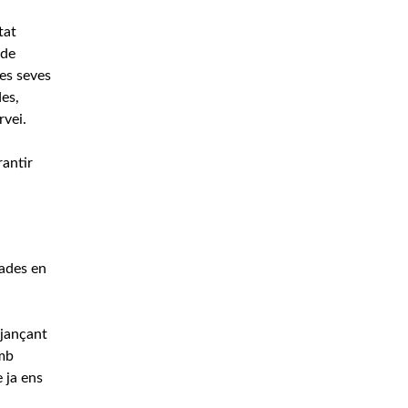
tat
 de
es seves
des,
rvei.
antir
dades en
tjançant
Amb
 ja ens