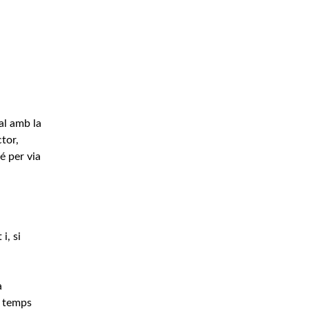
al amb la
ctor,
é per via
i, si
a
e temps