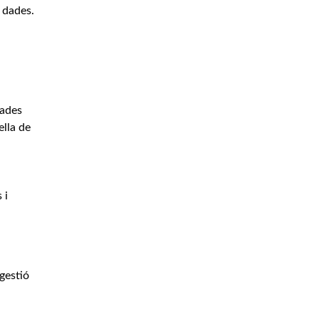
 dades.
tades
ella de
 i
gestió