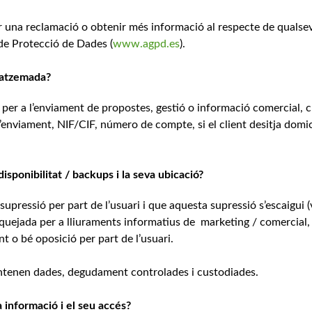
ar una reclamació o obtenir més informació al respecte de qualse
 de Protecció de Dades (
www.agpd.es
).
gatzemada?
, per a l’enviament de propostes, gestió o informació comercial, 
nviament, NIF/CIF, número de compte, si el client desitja domic
sponibilitat / backups i la seva ubicació?
 supressió per part de l’usuari i que aquesta supressió s’escaigui 
quejada per a lliuraments informatius de marketing / comercial, 
nt o bé oposició per part de l’usuari.
contenen dades, degudament controlades i custodiades.
a informació i el seu accés?