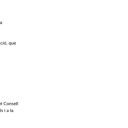
la
ació, que
l Consell
 i a la