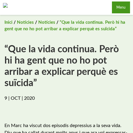
Saltar
Menu
al
contingut
Inici
/
Notícies
/
Notícies
/
“Que la vida continua. Però hi ha
gent que no ho pot arribar a explicar perquè es suïcida”
“Que la vida continua. Però
hi ha gent que no ho pot
arribar a explicar perquè es
suïcida”
9 | OCT | 2020
En Marc ha viscut dos episodis depressius a la seva vida.
Diu que ha callat durant molts anys i que ara vol expressar-