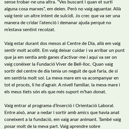
sense trobar-ne una altra. “Ves buscant i quan et surti
alguna cosa marxes”, em deien. Però no vaig aguantar. Allà
vaig tenir un altre intent de suïcidi. Jo crec que va ser una
manera de cridar l’atenció i demanar ajuda perquè no
m’estava sentint recolzat.
Vaig estar durant dos mesos al Centre de Dia, allà em vaig
sentir molt acollit. Em vaig deixar cuidar i va arribar un punt
que ja em sentia amb ganes d’activar-me i aquí va ser on
vaig conèixer la Fundació Viver de Bell-lloc. Quan vaig
sortir del centre de dia tenia un neguit de què faria, de si
em sentiria molt sol. La meva mare em va acompanyar en
tot el procés, li he d’agrair. A nivell familiar, la meva mare i
els meus tiets són els que més suport m’han donat.
Vaig entrar al programa d’Inserció i Orientació Laboral.
Entre això, anar a nedar i sortir amb amics que havia anat
coneixent a la fundació, em vaig anar animant. També vaig
posar molt de la meva part. Vaig aprendre sobre