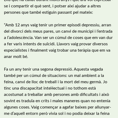
se i compartir el què sent, i potser així ajudar a altres
persones que també estiguin passant pel mateix:
“Amb 12 anys vaig tenir un primer episodi depressiu, arran
del divorci dels meus pares, un canvi de municipi i l’entrada
a l’adolescència. Van ser un cúmul de coses que em van dur
a fer varis intents de suïcidi. Llavors vaig provar diversos
especialistes i finalment vaig trobar una teràpia que em va
anar molt bé.
Fa un any tenir una segona depressió. Aquesta vegada
també per un cúmul de situacions: un mal ambient a la
feina, canvi de lloc de treball i la mort del meu germà. Jo
tinc una discapacitat intel·lectual i no tothom està
acostumat a treballar amb persones amb dificultats i això
sovint es traduïa en crits i males maneres quan no entenia
algunes coses. Vaig començar a agafar baixes per allunyar-
me d’aquell entorn però vivia sol i no podia deixar la feina