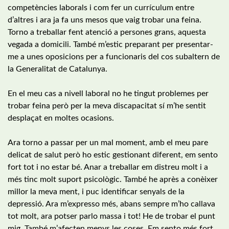
competències laborals i com fer un currículum entre
d’altres i ara ja fa uns mesos que vaig trobar una feina.
Torno a treballar fent atenció a persones grans, aquesta
vegada a domicili. També m’estic preparant per presentar-
me a unes oposicions per a funcionaris del cos subaltern de
la Generalitat de Catalunya.
En el meu cas a nivell laboral no he tingut problemes per
trobar feina però per la meva discapacitat sí m’he sentit
desplaçat en moltes ocasions.
Ara torno a passar per un mal moment, amb el meu pare
delicat de salut però ho estic gestionant diferent, em sento
fort tot i no estar bé. Anar a treballar em distreu molt i a
més tinc molt suport psicològic. També he après a conèixer
millor la meva ment, i puc identificar senyals de la
depressió. Ara m’expresso més, abans sempre m’ho callava
tot molt, ara potser parlo massa i tot! He de trobar el punt
mig. També m’afecten menys les coses. Em sento més fort.