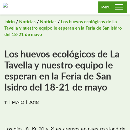
Saltar
Menu
al
contenido
Inicio
/
Noticias
/
Noticias
/
Los huevos ecológicos de La
Tavella y nuestro equipo le esperan en la Feria de San Isidro
del 18-21 de mayo
Los huevos ecológicos de La
Tavella y nuestro equipo le
esperan en la Feria de San
Isidro del 18-21 de mayo
11 | MAIO | 2018
Los días 18, 19, 20 y 21 estaremos en nuestro stand de