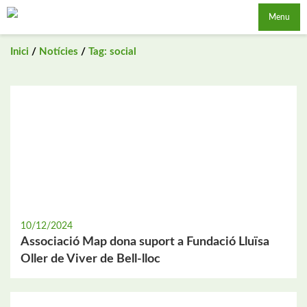
Saltar
Menu
al
contingut
Inici
/
Notícies
/
Tag: social
10/12/2024
Associació Map dona suport a Fundació Lluïsa
Oller de Viver de Bell-lloc