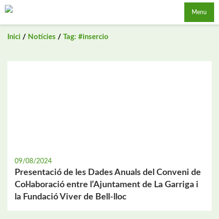
Saltar
Menu
al
contingut
Inici
/
Notícies
/
Tag: #insercio
09/08/2024
Presentació de les Dades Anuals del Conveni de
Col·laboració entre l’Ajuntament de La Garriga i
la Fundació Viver de Bell-lloc