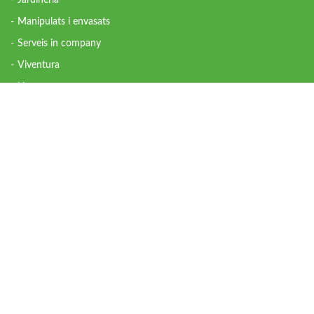
Jardineria
Manipulats i envasats
Serveis in company
Viventura
Heures
Ous ecològics
ÀREA SOCIAL
Formació ocupacional
Inserció laboral
Habitatge
Lleure
PARTICIPA
Fes un donatiu
Voluntariat
Empreses solidàries