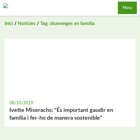
Saltar
Menu
al
contingut
Inici
/
Notícies
/
Tag: diumenges en família
08/10/2019
Ivette Miserachs: “És important gaudir en
família i fer-ho de manera sostenible”