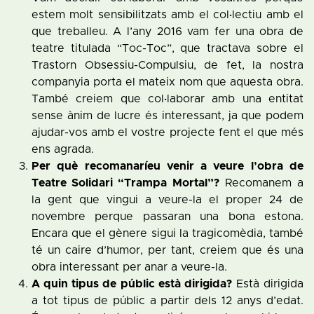
estem molt sensibilitzats amb el col·lectiu amb el
que treballeu. A l’any 2016 vam fer una obra de
teatre titulada “Toc-Toc”, que tractava sobre el
Trastorn Obsessiu-Compulsiu, de fet, la nostra
companyia porta el mateix nom que aquesta obra.
També creiem que col·laborar amb una entitat
sense ànim de lucre és interessant, ja que podem
ajudar-vos amb el vostre projecte fent el que més
ens agrada.
Per què recomanaríeu venir a veure l’obra de
Teatre Solidari “Trampa Mortal”?
Recomanem a
la gent que vingui a veure-la el proper 24 de
novembre perque passaran una bona estona.
Encara que el gènere sigui la tragicomèdia, també
té un caire d’humor, per tant, creiem que és una
obra interessant per anar a veure-la.
A quin tipus de públic està dirigida?
Està dirigida
a tot tipus de públic a partir dels 12 anys d’edat.