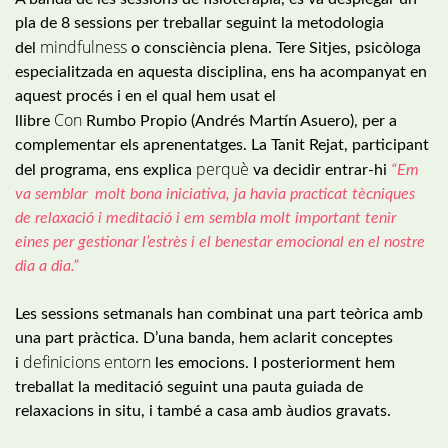
pla de 8 sessions per treballar seguint la metodologia
mindfulness
del
o consciència plena. Tere
Sitjes
, psicòloga
especialitzada en aquesta disciplina, ens ha acompanyat en
aquest procés i en el qual hem usat el
Con
llibre
Rumbo
Propio
(
Andrés
Martín
Asuero
), per a
complementar els aprenentatges. La
Tanit
Rejat
, participant
perquè
del programa, ens explica
va decidir entrar-hi
“Em
va semblar molt bona iniciativa, ja havia practicat tècniques
de relaxació i meditació i em sembla molt important tenir
eines per gestionar l’estrès i el benestar emocional en el nostre
dia a dia.”
Les sessions setmanals han combinat una part teòrica amb
una part pràctica. D’una banda, hem aclarit conceptes
definicions entorn
i
les emocions. I posteriorment hem
treballat la meditació seguint una pauta guiada de
relaxacions in situ, i també a casa amb àudios gravats.