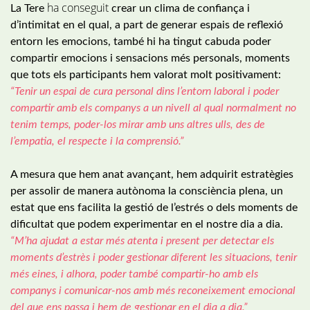
ha conseguit
La Tere
crear un clima de confiança i
d’intimitat en el qual, a part de generar espais de reflexió
entorn les emocions, també hi ha tingut cabuda poder
compartir emocions i sensacions més personals, moments
que tots els participants hem valorat molt positivament:
“Tenir un espai de cura personal dins l’entorn laboral i poder
compartir amb els companys a un nivell al qual normalment no
tenim temps, poder-los mirar amb uns altres ulls, des de
l’empatia, el respecte i la comprensió.”
A mesura que hem anat avançant, hem adquirit estratègies
per assolir de manera autònoma la consciència plena, un
estat que ens facilita la gestió de l’
estrés
o dels moments de
dificultat que podem experimentar en el nostre dia a dia.
“M’ha ajudat a estar més atenta i present per detectar els
moments d’estrès i poder gestionar diferent les situacions, tenir
més eines, i alhora, poder també compartir-ho amb els
companys i comunicar-nos amb més reconeixement emocional
del que ens passa i hem de gestionar en el dia a dia.”