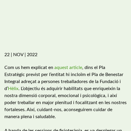
22 | NOV | 2022
Com us hem explicat en
aquest article
, dins el Pla
Estratègic previst per l’entitat
hi incloïm
el Pla de Benestar
Integral adreçat a persones treballadores de la Fundació i
d’
Hèlix
. L’objectiu és adquirir habilitats que enriqueixin la
nostra dimensió corporal, emocional i psicològica, i així
poder treballar en major plenitud i focalitzant en les nostres
fortaleses. Així, cuidant-nos, aconseguirem cuidar de
manera plena i saludable.
A banda de les sessions de fisioteràpia, es va desplegar un