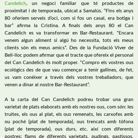
Candelich
, un negoci familiar que té productes de
proximitat i de temporada, ubicat a Samalús. “Fins els anys
80 oferíem serveis d’oci, com si fos un casal, era botiga i
bar” afirma la Cristina. A finals dels anys 80 el Can
Candelich es va transformar en Bar-Restaurant. “Encara
venem algun aliment si algú ho necessita, tots els meus
clients són els meus amics”. Des de la Fundació Viver de
Bell-lloc podem afirmar que el tracte que ofereix el personal
del Can Candelich és molt proper. “Compro els vostres ous
ecològics des de que vau començar a tenir gallines, de fet,
us vam conèixer a través dels vostres treballadors, que
venen a dinar al nostre Bar-Restaurant”.
A la carta del Can Candelich podreu trobar una gran
varietat de plats elaborats amb els nostres ous, com són: les
truites, els ous al plat, els ous remenats, les carxofes amb
ou poché (plat de temporada), ous trencats amb tòfona
(plat de temporada), ous durs, etc. així com diferents
postres: flams de diferents varietats, pudings, pastissos,