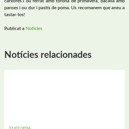
carxofes i ou ferrat amb tòfona de primavera, bacallà amb
panses i ou dur i pastís de poma. Us recomanem que aneu a
tastar-los!
Publicat a
Notícies
Notícies relacionades
27/07/2026