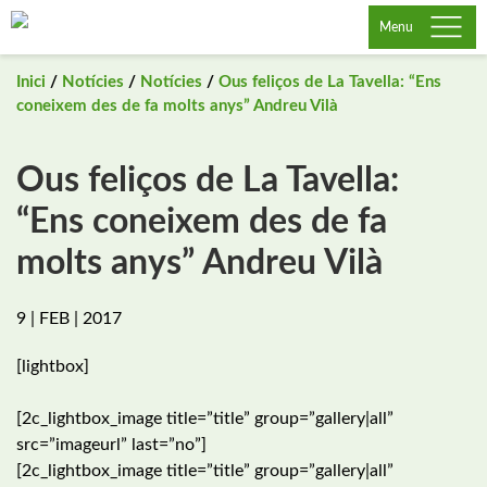
Saltar
Menu
al
contingut
Inici
/
Notícies
/
Notícies
/
Ous feliços de La Tavella: “Ens
coneixem des de fa molts anys” Andreu Vilà
Ous feliços de La Tavella:
“Ens coneixem des de fa
molts anys” Andreu Vilà
9 | FEB | 2017
[lightbox]
[2c_lightbox_image title=”title” group=”gallery|all”
src=”imageurl” last=”no”]
[2c_lightbox_image title=”title” group=”gallery|all”