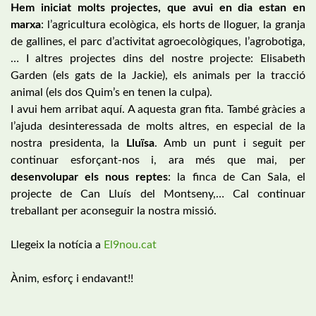
Hem iniciat molts projectes, que avui en dia estan en
marxa
: l’agricultura ecològica, els horts de lloguer, la granja
de gallines, el parc d’activitat agroecològiques, l’agrobotiga,
… I altres projectes dins del nostre projecte: Elisabeth
Garden (els gats de la Jackie), els animals per la tracció
animal (els dos Quim’s en tenen la culpa).
I avui hem arribat aquí. A aquesta gran fita. També gràcies a
l’ajuda desinteressada de molts altres, en especial de la
nostra presidenta, la
Lluïsa
. Amb un punt i seguit per
continuar esforçant-nos i, ara més que mai, per
desenvolupar els nous reptes
: la finca de Can Sala, el
projecte de Can Lluís del Montseny,… Cal continuar
treballant per aconseguir la nostra missió.
Llegeix la notícia a
El9nou.cat
Ànim, esforç i endavant!!