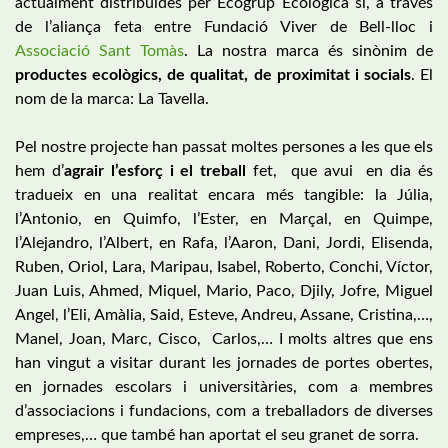
actualment distribuïdes per Ecogrup Ecologica sl, a través
de l’aliança feta entre Fundació Viver de Bell-lloc i
Associació Sant Tomàs
. La nostra marca és sinònim de
productes ecològics, de qualitat, de proximitat i socials
. El
nom de la marca: La Tavella.
Pel nostre projecte han passat moltes persones a les que els
hem d’
agrair l’esforç i el treball
fet, que avui en dia és
tradueix en una realitat encara més tangible: la Júlia,
l’Antonio, en Quimfo, l’Ester, en Marçal, en Quimpe,
l’Alejandro, l’Albert, en Rafa, l’Aaron, Dani, Jordi, Elisenda,
Ruben, Oriol, Lara, Maripau, Isabel, Roberto, Conchi, Víctor,
Juan Luis, Ahmed, Miquel, Mario, Paco, Djily, Jofre, Miguel
Angel, l’Eli, Amàlia, Said, Esteve, Andreu, Assane, Cristina,…,
Manel, Joan, Marc, Cisco, Carlos,… I molts altres que ens
han vingut a visitar durant les jornades de portes obertes,
en jornades escolars i universitàries, com a membres
d’associacions i fundacions, com a treballadors de diverses
empreses,… que també han aportat el seu granet de sorra.