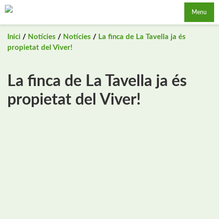
Saltar
Menu
al
contingut
Inici
/
Notícies
/
Notícies
/
La finca de La Tavella ja és
propietat del Viver!
La finca de La Tavella ja és
propietat del Viver!