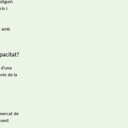
stiguin
is i
s amb
pacitat?
ó d’una
rés de la
 mercat de
quest