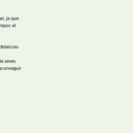
at, ja que
ampoc el
ndidats/es
la seves
 aconseguir