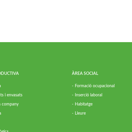
ODUCTIVA
ÀREA SOCIAL
a
Formació ocupacional
ts i envasats
Inserció laboral
in company
Habitatge
a
Lleure
ògics