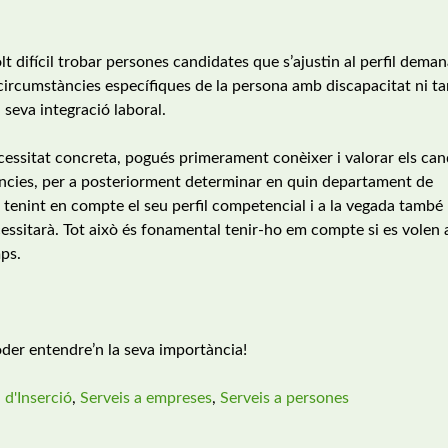
t difícil trobar persones candidates que s’ajustin al perfil deman
ircumstàncies específiques de la persona amb discapacitat ni t
a seva integració laboral.
necessitat concreta, pogués primerament conèixer i valorar els ca
riències, per a posteriorment determinar en quin departament de
tenint en compte el seu perfil competencial i a la vegada també 
cessitarà. Tot això és fonamental tenir-ho em compte si es volen
mps.
oder entendre’n la seva importància!
 d'Inserció
,
Serveis a empreses
,
Serveis a persones