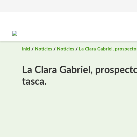
Saltar
al
contingut
Inici
/
Notícies
/
Notícies
/
La Clara Gabriel, prospector
La Clara Gabriel, prospecto
tasca.