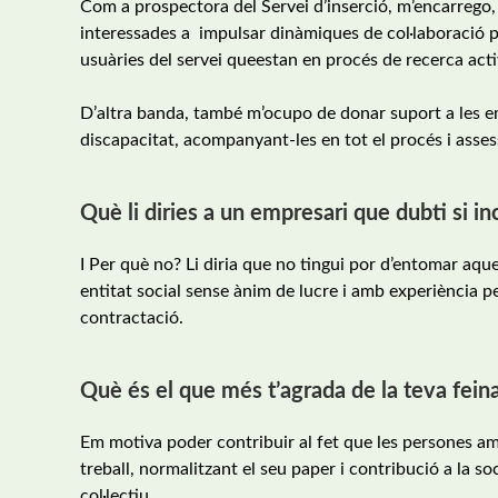
Com a prospectora del Servei d’inserció, m’encarrego
interessades a impulsar dinàmiques de col·laboració pe
usuàries del servei queestan en procés de recerca acti
D’altra banda, també m’ocupo de donar suport a les e
discapacitat, acompanyant-les en tot el procés i assess
Què li diries a un empresari que dubti si i
I Per què no? Li diria que no tingui por d’entomar aque
entitat social sense ànim de lucre i amb experiència pe
contractació.
Què és el que més t’agrada de la teva fein
Em motiva poder contribuir al fet que les persones a
treball, normalitzant el seu paper i contribució a la so
col·lectiu.