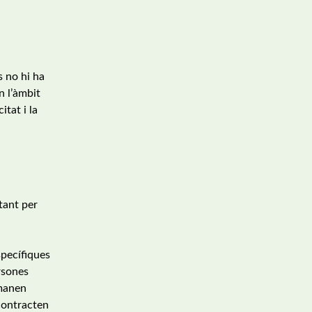
s no hi ha
n l’àmbit
tat i la
tant per
specífiques
rsones
emanen
contracten