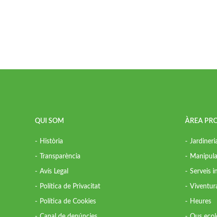
QUI SOM
ÀREA PR
Història
Jardineri
Transparència
Manipula
Avís Legal
Serveis 
Política de Privacitat
Viventur
Política de Cookies
Heures
Canal de denúncies
Ous ecol