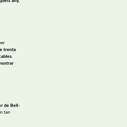
quest any,
per
e trenta
cables
.
 mostrar
r de Bell-
ón tan