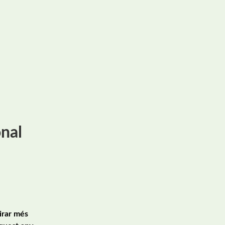
nal
irar més