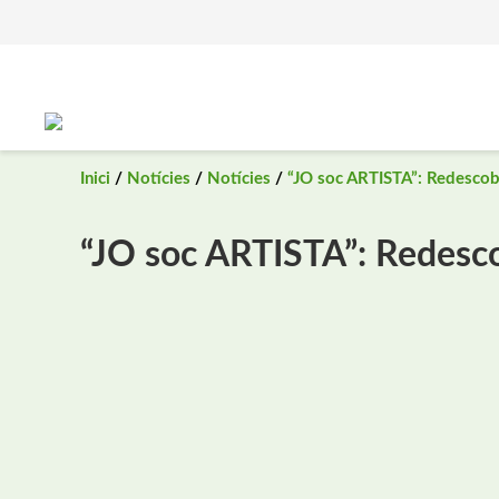
Saltar
al
contingut
Inici
/
Notícies
/
Notícies
/
“JO soc ARTISTA”: Redescobr
“JO soc ARTISTA”: Redescob