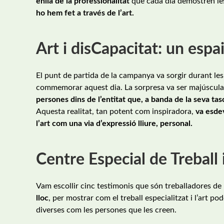
enllà de la professionalitat
que cada dia demostren les
ho hem fet a través de l’art.
Art i disCapacitat: un espa
El punt de partida de la campanya va sorgir durant le
commemorar aquest dia. La sorpresa va ser majúscula 
persones dins de l’entitat que, a banda de la seva ta
Aquesta realitat, tan potent com inspiradora,
va esdev
l’art com una via d’expressió lliure, personal.
Centre Especial de Treball i
Vam escollir cinc testimonis que són treballadores de 
lloc
, per mostrar com el treball especialitzat i l’art p
diverses com les persones que les creen.