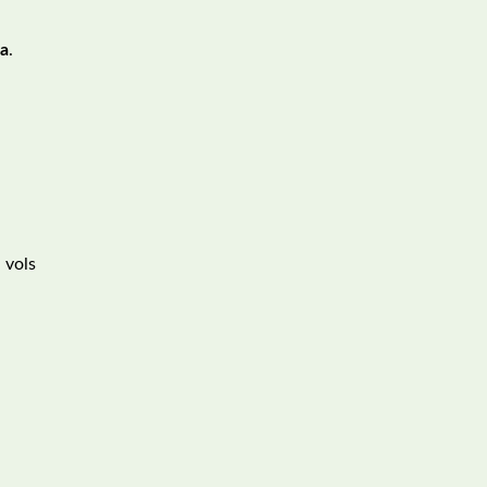
na
.
i vols