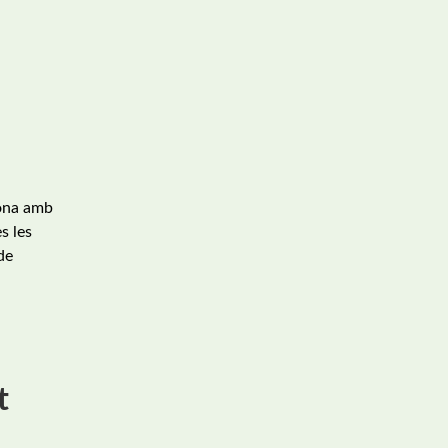
ona amb
s les
de
t