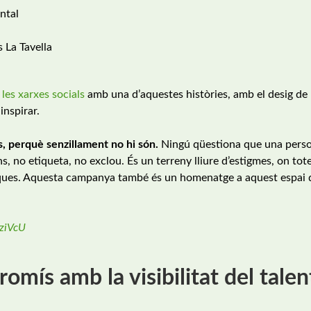
ntal
 La Tavella
 les xarxes socials
amb una d’aquestes històries, amb el desig de
inspirar.
s, perquè senzillament no hi són.
Ningú qüestiona que una pers
ns, no etiqueta, no exclou. És un terreny lliure d’estigmes, on tote
niques. Aquesta campanya també és un homenatge a aquest espai 
uziVcU
romís amb la visibilitat del talen