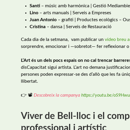
Santi
– músic amb harmònica | Gestió Mediambie
Lino
– arts manuals | Serveis a Empreses
Juan Antonio
– grafiti | Productes ecològics – Ous
Cristina
– dansa | Serveis de Restauració
Cada dia de la setmana, vam publicar un
vídeo breu a
sorprendre, emocionar i —sobretot— fer reflexionar o 
L’Art és un dels pocs espais on no cal trencar barrere
disCapacitat sigui artista. L’art no demana justificacio
persones poden expressar-se des d’allò que les fa ú
llibertat.
👉 📽️
Descobreix la campanya
https://youtu.be/oS9Hw
Viver de Bell-lloc i el comp
professional i artístic