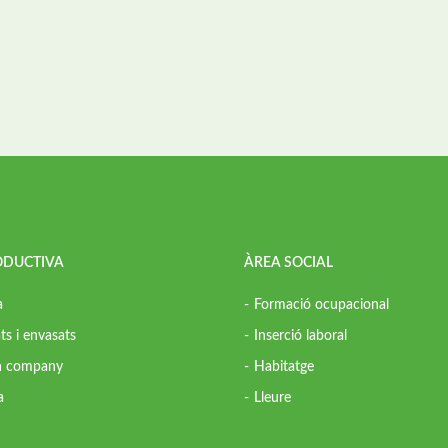
ODUCTIVA
ÀREA SOCIAL
a
Formació ocupacional
ts i envasats
Inserció laboral
in company
Habitatge
a
Lleure