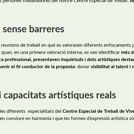
 persones treballadores del nostre Centre Especial de Treball.
A
i sense barreres
s reunions de treball en què es valoraven diferents enfocaments 
quan, en una primera valoració interna, es van identificar
més d
sca professional, presentaven inquietuds i dots artístiques desta
enir el fil conductor de la proposta
: donar
visibilitat al talent i
 capacitats artístiques reals
les diferents especialitats del
Centre Especial de Treball de Vive
oden conviure en harmonia i que les formes d’expressió artística s