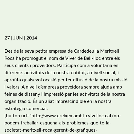
27 | JUN | 2014
Des de la seva petita empresa de Cardedeu la Meritxell
Roca ha promogut el nom de Viver de Bell-lloc entre els
seus clients i proveïdors. Participa com a voluntària en
diferents activitats de la nostra entitat, a nivell social, i
aprofita qualsevol ocasió per fer difusió de la nostra missió
i valors. A nivell d’empresa proveïdora sempre ajuda amb
feines de disseny i impressió per les activitats de la nostra
organització. És un aliat imprescindible en la nostra
estratègia comercial.
[button url=”http://www.creixemambtu.vivelloc.cat/no-
podem-treballar-esquena-als-problemes-que-te-la-
societat-meritxell-roca-gerent-de-grafiques-