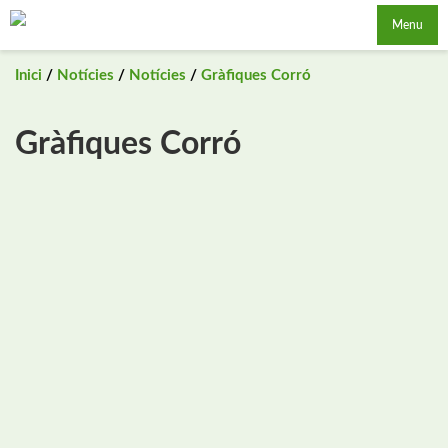
Saltar
Menu
al
contingut
Inici
/
Notícies
/
Notícies
/
Gràfiques Corró
Gràfiques Corró