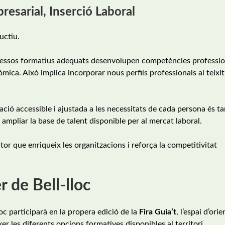
presarial, Inserció Laboral
uctiu.
cessos formatius adequats desenvolupen competències professio
mica. Això implica incorporar nous perfils professionals al teixit
ació accessible i ajustada a les necessitats de cada persona és 
ampliar la base de talent disponible per al mercat laboral.
ctor que enriqueix les organitzacions i reforça la competitivitat
r de Bell-lloc
c participarà en la propera edició de la
Fira Guia’t
, l’espai d’ori
r les diferents opcions formatives disponibles al territori.