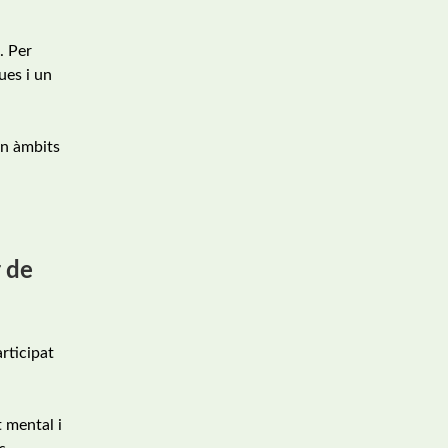
. Per
ues i un
en àmbits
r de
rticipat
 mental i