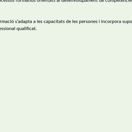
a processos formatius orientats al desenvolupament de competèncie
ació s’adapta a les capacitats de les persones i incorpora supo
essional qualificat.