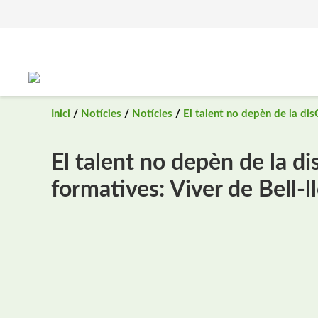
Saltar
al
contingut
Inici
/
Notícies
/
Notícies
/
El talent no depèn de la disC
El talent no depèn de la di
formatives: Viver de Bell-ll