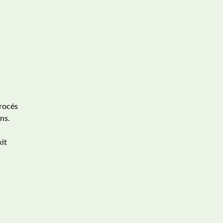
procés
ns.
xit