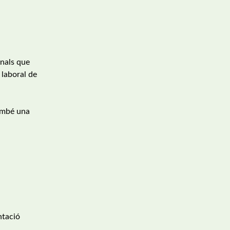
nals que
 laboral de
també una
entació