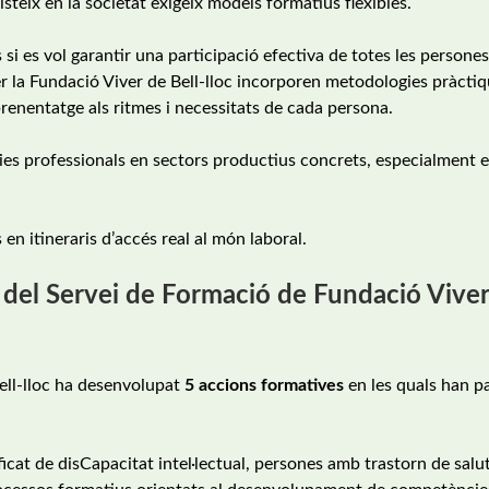
xisteix en la societat exigeix models formatius flexibles.
 es vol garantir una participació efectiva de totes les persones
 la Fundació Viver de Bell-lloc incorporen metodologies pràctiq
enentatge als ritmes i necessitats de cada persona.
ies professionals en sectors productius concrets, especialment 
n itineraris d’accés real al món laboral.
 del Servei de Formació de Fundació Vive
Bell-lloc ha desenvolupat
5 accions formatives
en les quals han pa
cat de disCapacitat intel·lectual, persones amb trastorn de salut