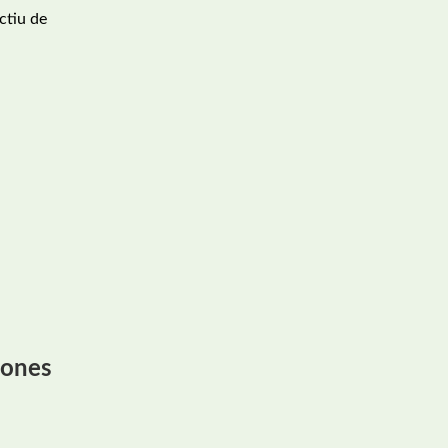
ectiu de
sones