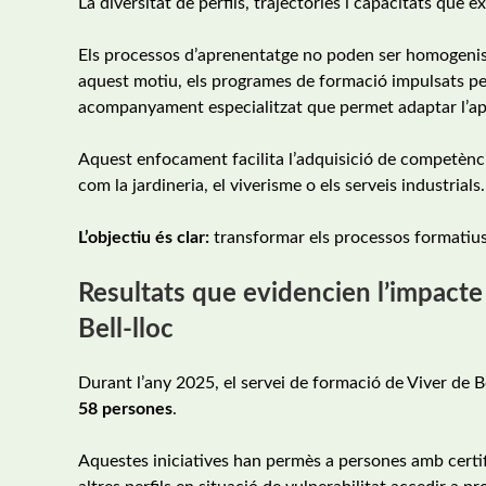
La diversitat de perfils, trajectòries i capacitats que e
Els processos d’aprenentatge no poden ser homogenis si
aquest motiu, els programes de formació impulsats per
acompanyament especialitzat que permet adaptar l’apr
Aquest enfocament facilita l’adquisició de competènc
com la jardineria, el viverisme o els serveis industrials.
L’objectiu és clar:
transformar els processos formatius e
Resultats que evidencien l’impacte
Bell-lloc
Durant l’any 2025, el servei de formació de Viver de 
58 persones
.
Aquestes iniciatives han permès a persones amb certifi