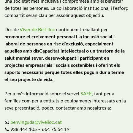
una societat més inclusiva i compromesa amb el benestar
de totes les persones. La col·laboració institucional i l’esforç
compartit seran clau per assolir aquest objectiu.
Des de
Viver de Bell-lloc
continuem treballant per
promoure el creixement personal i la inclusió social i
laboral de persones en risc d’exclusió, especialment
aquelles amb disCapacitat intel·lectual o un trastorn de la
salut mental sever, desenvolupant i participant en
projectes empresarials i socials sostenibles i oferint els
suports necessaris perquè totes elles puguin dur a terme
el seu projecte de vida.
Per a més informació sobre el servei
SAFE
, tant per a
famílies com per a entitats o equipaments interessats en la
seva presentació, podeu contactar amb nosaltres a:
📧
benvinguda@vivelloc.cat
📞 938 444 105 – 664 75 54 19