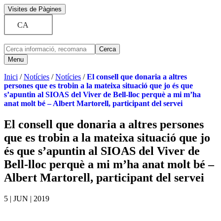
Saltar
Visites de Pàgines
al
CA
contingut
Facebook
Twitter
YouTube
Instagram
LinkedIn
Menu
Inici
/
Notícies
/
Notícies
/
El consell que donaria a altres
persones que es trobin a la mateixa situació que jo és que
s’apuntin al SIOAS del Viver de Bell-lloc perquè a mi m’ha
anat molt bé – Albert Martorell, participant del servei
El consell que donaria a altres persones
que es trobin a la mateixa situació que jo
és que s’apuntin al SIOAS del Viver de
Bell-lloc perquè a mi m’ha anat molt bé –
Albert Martorell, participant del servei
5 | JUN | 2019