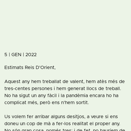
5 | GEN | 2022
Estimats Reis D’Orient,
Aquest any hem treballat de valent, hem atès més de
tres-centes persones i hem generat llocs de treball.
No ha sigut un any fàcil i la pandèmia encara ho ha
complicat més, però ens n’hem sortit.
Us volem fer arribar alguns desitjos, a veure si ens
doneu un cop de mà a fer-los realitat el proper any.
No són gran cosa, només tres; i de fet, no hauríem de