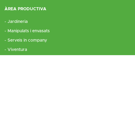
ÀREA PRODUCTIVA
Jardineria
Manipulats i envasats
Serveis in company
Viventura
Heures
Ous ecològics
ÀREA SOCIAL
Formació ocupacional
Inserció laboral
Habitatge
Lleure