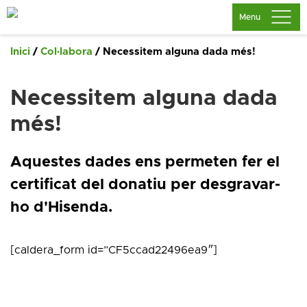
Saltar
Menu
al
contingut
Inici
/
Col·labora
/ Necessitem alguna dada més!
Necessitem alguna dada
més!
Aquestes dades ens permeten fer el
certificat del donatiu per desgravar-
ho d'Hisenda.
[caldera_form id=”CF5ccad22496ea9″]