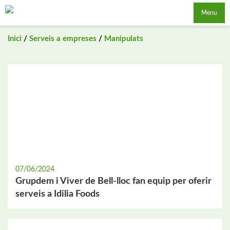
Saltar
Menu
al
contingut
Inici
/
Serveis a empreses
/
Manipulats
07/06/2024
Grupdem i Viver de Bell-lloc fan equip per oferir
serveis a Idilia Foods