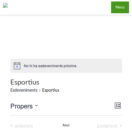
Saltar
Menu
al
contingut
No hi ha esdeveniments pròxims.
Esportius
Esdeveniments
Esportius
Propers
Viste
Esde
Llista
Selecciona
Visu
de
una
de
Esdeveniments
Esdeveniments
anteriors
Avui
posteriors
nave
data.